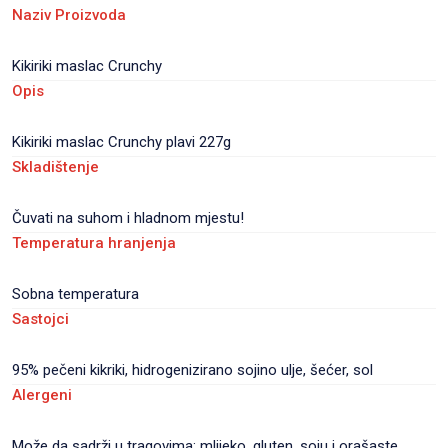
Naziv Proizvoda
Kikiriki maslac Crunchy
Opis
Kikiriki maslac Crunchy plavi 227g
Skladištenje
Čuvati na suhom i hladnom mjestu!
Temperatura hranjenja
Sobna temperatura
Sastojci
95% pečeni kikriki, hidrogenizirano sojino ulje, šećer, sol
Alergeni
Može da sadrži u tragovima: mlijeko, gluten, soju i orašaste