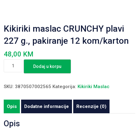
Kikiriki maslac CRUNCHY plavi
227 g., pakiranje 12 kom/karton
48,00
KM
Kikiriki
Dodaj u korpu
maslac
CRUNCHY
plavi
SKU:
3870507002565
Kategorija:
Kikiriki Maslac
227
g.,
Opis
Dodatne informacije
Recenzije (0)
pakiranje
12
Opis
kom/karton
količina