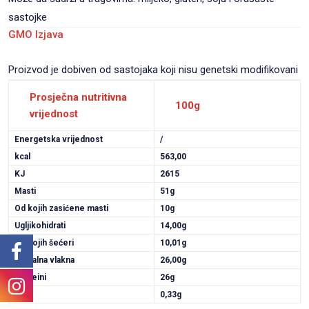
sastojke
GMO Izjava
Proizvod je dobiven od sastojaka koji nisu genetski modifikovani
Prosječna nutritivna
100g
vrijednost
Energetska vrijednost
/
kcal
563,00
KJ
2615
Masti
51g
Od kojih zasićene masti
10g
Ugljikohidrati
14,00g
Od kojih šećeri
10,01g
Dijetalna vlakna
26,00g
Proteini
26g
Sol
0,33g