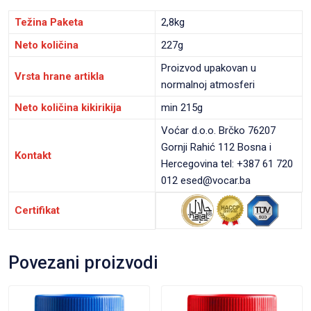
Težina Paketa
2,8kg
Neto količina
227g
Proizvod upakovan u
Vrsta hrane artikla
normalnoj atmosferi
Neto količina kikirikija
min 215g
Voćar d.o.o. Brčko 76207
Gornji Rahić 112 Bosna i
Kontakt
Hercegovina tel: +387 61 720
012 esed@vocar.ba
Certifikat
Povezani proizvodi
VIEW PRODUCT
VIEW PRODUCT