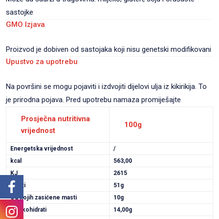
sastojke
GMO Izjava
Proizvod je dobiven od sastojaka koji nisu genetski modifikovani
Upustvo za upotrebu
Na površini se mogu pojaviti i izdvojiti dijelovi ulja iz kikirikija. To
je prirodna pojava. Pred upotrebu namaza promiješajte
Prosječna nutritivna
100g
vrijednost
Energetska vrijednost
/
kcal
563,00
KJ
2615
Masti
51g
Od kojih zasićene masti
10g
Ugljikohidrati
14,00g