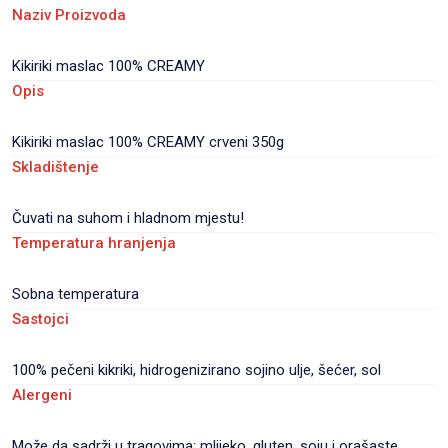
Naziv Proizvoda
Kikiriki maslac 100% CREAMY
Opis
Kikiriki maslac 100% CREAMY crveni 350g
Skladištenje
Čuvati na suhom i hladnom mjestu!
Temperatura hranjenja
Sobna temperatura
Sastojci
100% pečeni kikriki, hidrogenizirano sojino ulje, šećer, sol
Alergeni
Može da sadrži u tragovima: mlijeko, gluten, soju i orašaste