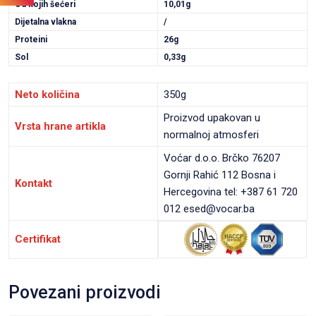
Od kojih šećeri
10,01g
Dijetalna vlakna
/
Proteini
26g
Sol
0,33g
Neto količina
350g
Proizvod upakovan u
Vrsta hrane artikla
normalnoj atmosferi
Voćar d.o.o. Brčko 76207
Gornji Rahić 112 Bosna i
Kontakt
Hercegovina tel: +387 61 720
012 esed@vocar.ba
Certifikat
Povezani proizvodi
VIEW PRODUCT
VIEW PRODUCT