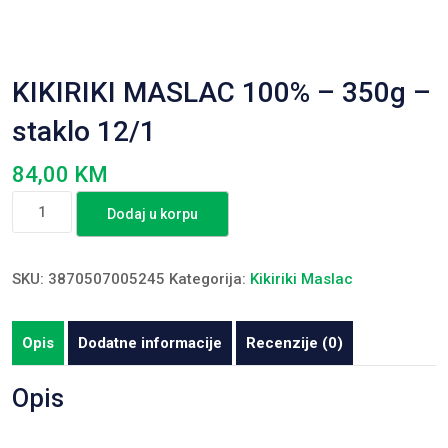
KIKIRIKI MASLAC 100% – 350g –
staklo 12/1
84,00
KM
KIKIRIKI
Dodaj u korpu
MASLAC
100%
-
SKU:
3870507005245
Kategorija:
Kikiriki Maslac
350g
-
Opis
Dodatne informacije
Recenzije (0)
staklo
12/1
Opis
količina