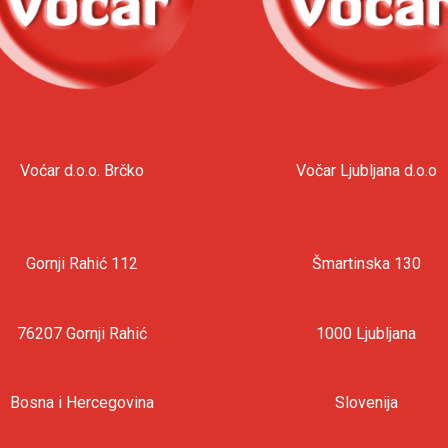
Voćar d.o.o. Brčko
Vočar Ljubljana d.o.o
Gornji Rahić 112
Šmartinska 130
76207 Gornji Rahić
1000 Ljubljana
Bosna i Hercegovina
Slovenija