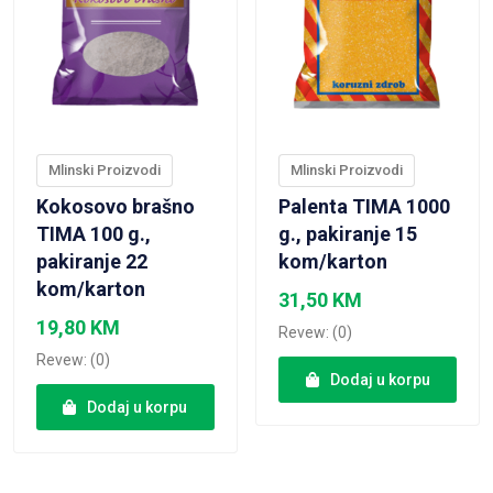
Mlinski Proizvodi
Mlinski Proizvodi
Kokosovo brašno
Palenta TIMA 1000
TIMA 100 g.,
g., pakiranje 15
pakiranje 22
kom/karton
kom/karton
31,50
KM
19,80
KM
Revew: (0)
Revew: (0)
Dodaj u korpu
Dodaj u korpu
VIEW PRODUCT
VIEW PRODUCT