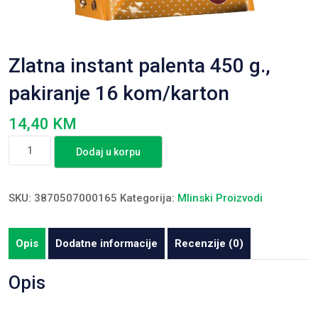
Zlatna instant palenta 450 g.,
pakiranje 16 kom/karton
14,40
KM
Zlatna
Dodaj u korpu
instant
palenta
450
SKU:
3870507000165
Kategorija:
Mlinski Proizvodi
g.,
pakiranje
Opis
Dodatne informacije
Recenzije (0)
16
kom/karton
Opis
količina