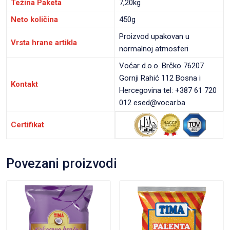
Težina Paketa
7,20kg
Neto količina
450g
Proizvod upakovan u
Vrsta hrane artikla
normalnoj atmosferi
Voćar d.o.o. Brčko 76207
Gornji Rahić 112 Bosna i
Kontakt
Hercegovina tel: +387 61 720
012 esed@vocar.ba
Certifikat
Povezani proizvodi
VIEW PRODUCT
VIEW PRODUCT