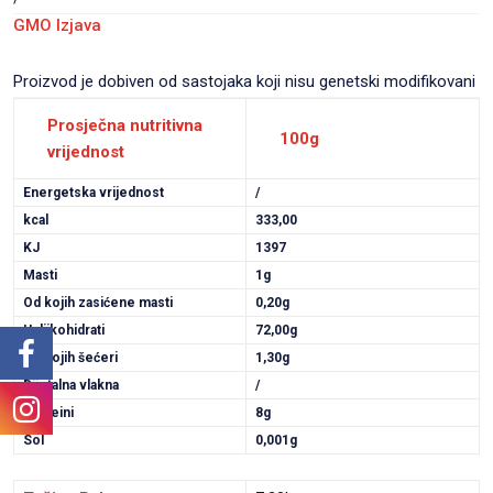
GMO Izjava
Proizvod je dobiven od sastojaka koji nisu genetski modifikovani
Prosječna nutritivna
100g
vrijednost
Energetska vrijednost
/
kcal
333,00
KJ
1397
Masti
1g
Od kojih zasićene masti
0,20g
Ugljikohidrati
72,00g
Od kojih šećeri
1,30g
Dijetalna vlakna
/
Proteini
8g
Sol
0,001g