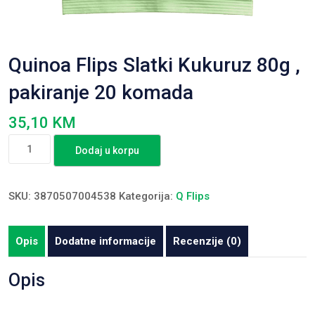
Quinoa Flips Slatki Kukuruz 80g ,
pakiranje 20 komada
35,10
KM
Quinoa
Dodaj u korpu
Flips
Slatki
Kukuruz
SKU:
3870507004538
Kategorija:
Q Flips
80g
,
Opis
Dodatne informacije
Recenzije (0)
pakiranje
20
Opis
komada
količina