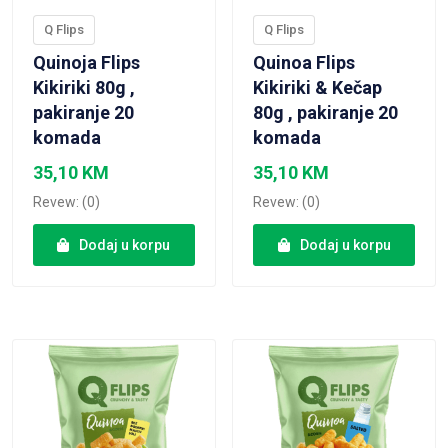
Q Flips
Q Flips
Quinoja Flips
Quinoa Flips
Kikiriki 80g ,
Kikiriki & Kečap
pakiranje 20
80g , pakiranje 20
komada
komada
35,10
KM
35,10
KM
Revew: (0)
Revew: (0)
Dodaj u korpu
Dodaj u korpu
VIEW PRODUCT
VIEW PRODUCT