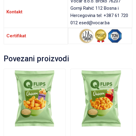
Voćar d.o.o. Brčko 76207
Gornji Rahić 112 Bosna i
Kontakt
Hercegovina tel: +387 61 720
012 esed@vocar.ba
Certifikat
Povezani proizvodi
VIEW PRODUCT
VIEW PRODUCT