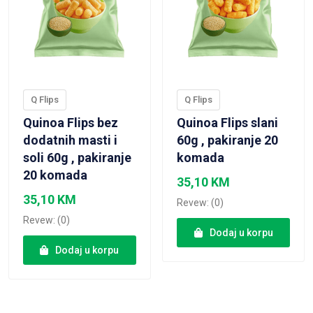
Q Flips
Q Flips
Quinoa Flips bez
Quinoa Flips slani
dodatnih masti i
60g , pakiranje 20
soli 60g , pakiranje
komada
20 komada
35,10
KM
35,10
KM
Revew: (0)
Revew: (0)
Dodaj u korpu
Dodaj u korpu