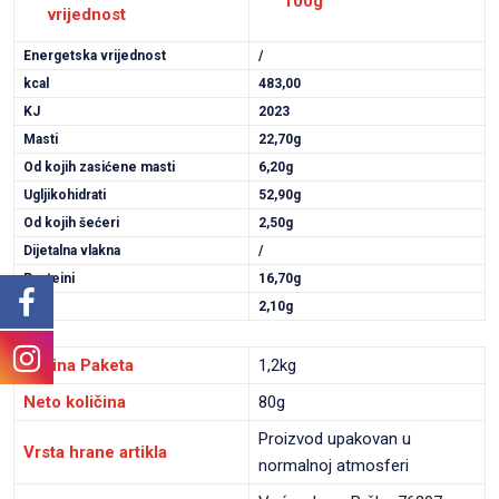
100g
vrijednost
Energetska vrijednost
/
kcal
483,00
KJ
2023
Masti
22,70g
Od kojih zasićene masti
6,20g
Ugljikohidrati
52,90g
Od kojih šećeri
2,50g
Dijetalna vlakna
/
Proteini
16,70g
Sol
2,10g
Težina Paketa
1,2kg
Neto količina
80g
Proizvod upakovan u
Vrsta hrane artikla
normalnoj atmosferi