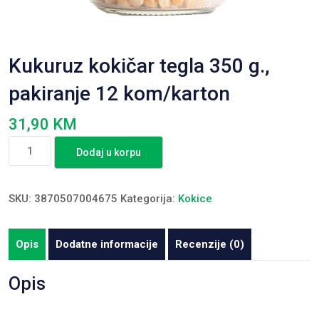
Kukuruz kokičar tegla 350 g.,
pakiranje 12 kom/karton
31,90
KM
Kukuruz
Dodaj u korpu
kokičar
tegla
350
SKU:
3870507004675
Kategorija:
Kokice
g.,
pakiranje
Opis
Dodatne informacije
Recenzije (0)
12
kom/karton
Opis
količina