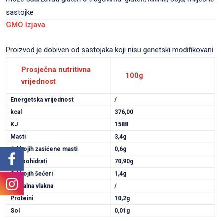
sastojke
GMO Izjava
Proizvod je dobiven od sastojaka koji nisu genetski modifikovani
Prosječna nutritivna
100g
vrijednost
Energetska vrijednost
/
kcal
376,00
KJ
1588
Masti
3,4g
Od kojih zasićene masti
0,6g
Ugljikohidrati
70,90g
Od kojih šećeri
1,4g
Dijetalna vlakna
/
Proteini
10,2g
Sol
0,01g