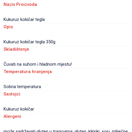
Naziv Proizvoda
Kukuruz kokičar tegla
Opis
Kukuruz kokičar tegla 350g
Skladištenje
Čuvati na suhom i hladnom mjestu!
Temperatura hranjenja
Sobna temperatura
Sastojci
Kukuruz kokičar
Alergeni
može sadržavati gluten u tragovima: gluten, kikiriki, soju, mliječne