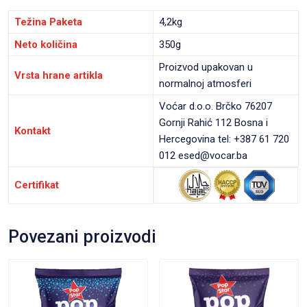
Težina Paketa
4,2kg
Neto količina
350g
Proizvod upakovan u
Vrsta hrane artikla
normalnoj atmosferi
Voćar d.o.o. Brčko 76207
Gornji Rahić 112 Bosna i
Kontakt
Hercegovina tel: +387 61 720
012 esed@vocar.ba
Certifikat
Povezani proizvodi
VIEW PRODUCT
VIEW PRODUCT