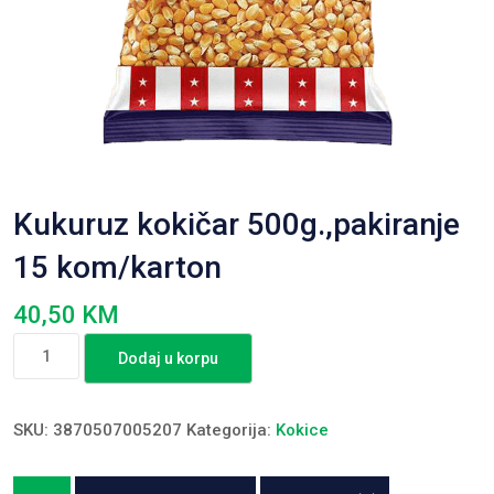
Kukuruz kokičar 500g.,pakiranje
15 kom/karton
40,50
KM
Kukuruz
Dodaj u korpu
kokičar
500g.,pakiranje
15
SKU:
3870507005207
Kategorija:
Kokice
kom/karton
količina