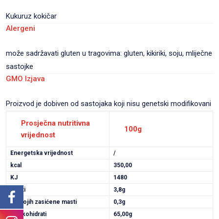
Kukuruz kokičar
Alergeni
može sadržavati gluten u tragovima: gluten, kikiriki, soju, mliječne
sastojke
GMO Izjava
Proizvod je dobiven od sastojaka koji nisu genetski modifikovani
Prosječna nutritivna
100g
vrijednost
Energetska vrijednost
/
kcal
350,00
KJ
1480
Masti
3,8g
Od kojih zasićene masti
0,3g
Ugljikohidrati
65,00g