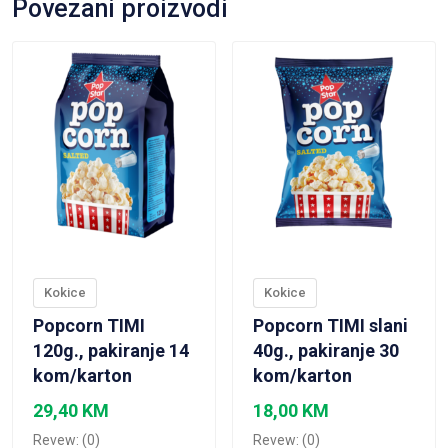
Povezani proizvodi
VIEW PRODUCT
VIEW PRODUCT
Kokice
Kokice
Popcorn TIMI
Popcorn TIMI slani
120g., pakiranje 14
40g., pakiranje 30
kom/karton
kom/karton
29,40
KM
18,00
KM
Revew: (0)
Revew: (0)