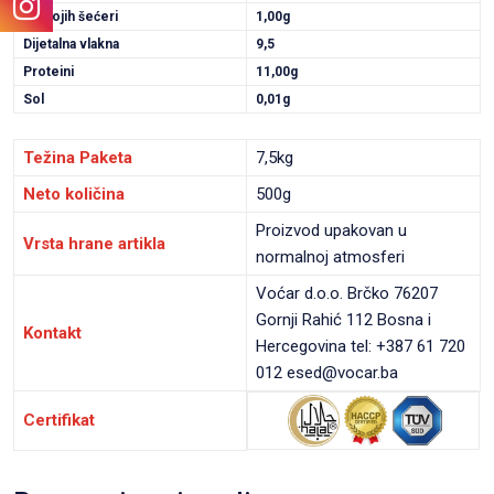
Od kojih šećeri
1,00g
Dijetalna vlakna
9,5
Proteini
11,00g
Sol
0,01g
Težina Paketa
7,5kg
Neto količina
500g
Proizvod upakovan u
Vrsta hrane artikla
normalnoj atmosferi
Voćar d.o.o. Brčko 76207
Gornji Rahić 112 Bosna i
Kontakt
Hercegovina tel: +387 61 720
012 esed@vocar.ba
Certifikat