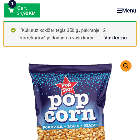
Skip
1
Cart
Menu
to
31,90
KM
content
“Kukuruz kokičar tegla 350 g., pakiranje 12
kom/karton” je dodano u vašu korpu.
Vidi korpu