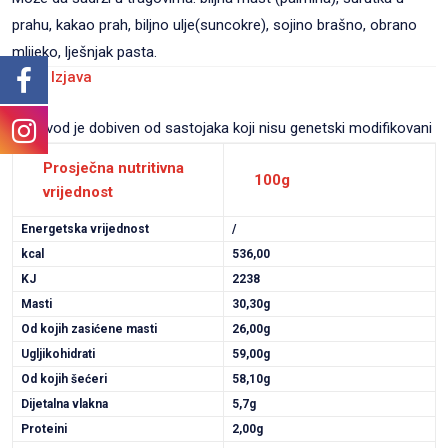
prahu, kakao prah, biljno ulje(suncokre), sojino brašno, obrano
mlijeko, lješnjak pasta.
GMO Izjava
Proizvod je dobiven od sastojaka koji nisu genetski modifikovani
Prosječna nutritivna
100g
vrijednost
Energetska vrijednost
/
kcal
536,00
KJ
2238
Masti
30,30g
Od kojih zasićene masti
26,00g
Ugljikohidrati
59,00g
Od kojih šećeri
58,10g
Dijetalna vlakna
5,7g
Proteini
2,00g