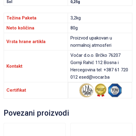
Sol
0,25g
Težina Paketa
3,2kg
Neto količina
80g
Proizvod upakovan u
Vrsta hrane artikla
normalnoj atmosferi
Voćar d.o.o. Brčko 76207
Gornji Rahić 112 Bosna i
Kontakt
Hercegovina tel: +387 61 720
012 esed@vocar.ba
Certifikat
Povezani proizvodi
VIEW PRODUCT
VIEW PRODUCT