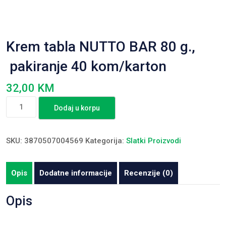
Krem tabla NUTTO BAR 80 g.,
pakiranje 40 kom/karton
32,00
KM
Krem
Dodaj u korpu
tabla
NUTTO
BAR
SKU:
3870507004569
Kategorija:
Slatki Proizvodi
80
g.,
Opis
Dodatne informacije
Recenzije (0)
pakiranje
40
Opis
kom/karton
količina