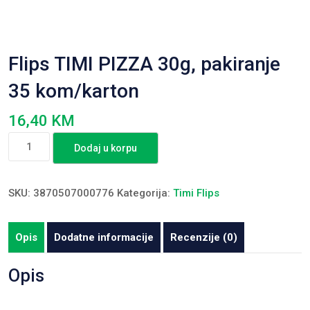
Flips TIMI PIZZA 30g, pakiranje
35 kom/karton
16,40
KM
Flips
Dodaj u korpu
TIMI
PIZZA
30g,
SKU:
3870507000776
Kategorija:
Timi Flips
pakiranje
35
Opis
Dodatne informacije
Recenzije (0)
kom/karton
količina
Opis