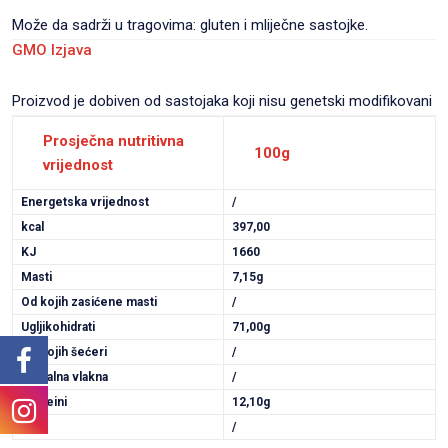
Može da sadrži u tragovima: gluten i mliječne sastojke.
GMO Izjava
Proizvod je dobiven od sastojaka koji nisu genetski modifikovani
Prosječna nutritivna
100g
vrijednost
Energetska vrijednost
/
kcal
397,00
KJ
1660
Masti
7,15g
Od kojih zasićene masti
/
Ugljikohidrati
71,00g
Od kojih šećeri
/
Dijetalna vlakna
/
Proteini
12,10g
Sol
/