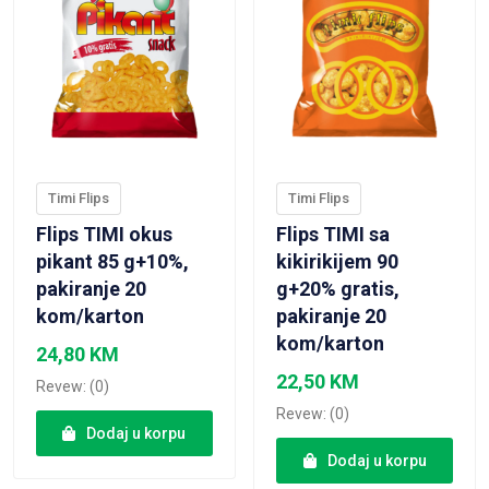
Timi Flips
Timi Flips
Flips TIMI okus
Flips TIMI sa
pikant 85 g+10%,
kikirikijem 90
pakiranje 20
g+20% gratis,
kom/karton
pakiranje 20
kom/karton
24,80
KM
22,50
KM
Revew: (0)
Revew: (0)
Dodaj u korpu
Dodaj u korpu