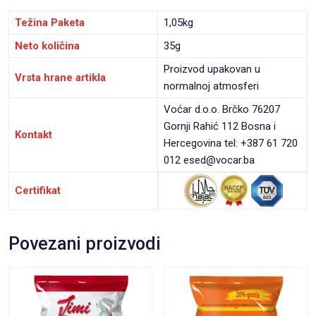
Težina Paketa
1,05kg
Neto količina
35g
Proizvod upakovan u
Vrsta hrane artikla
normalnoj atmosferi
Voćar d.o.o. Brčko 76207
Gornji Rahić 112 Bosna i
Kontakt
Hercegovina tel: +387 61 720
012 esed@vocar.ba
Certifikat
Povezani proizvodi
VIEW PRODUCT
VIEW PRODUCT