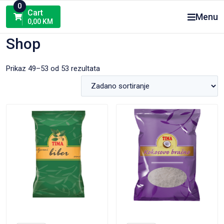
Skip
0
Cart
Menu
to
0,00
KM
content
Shop
Prikaz 49–53 od 53 rezultata
VIEW PRODUCT
VIEW PRODUCT