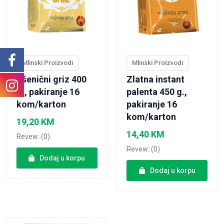
Mlinski Proizvodi
Mlinski Proizvodi
Pšenični griz 400
Zlatna instant
g., pakiranje 16
palenta 450 g.,
kom/karton
pakiranje 16
kom/karton
19,20
KM
14,40
KM
Revew: (0)
Revew: (0)
Dodaj u korpu
Dodaj u korpu
VIEW PRODUCT