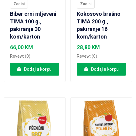
Zacini
Zacini
Biber crni mljeveni
Kokosovo brašno
TIMA 100 g.,
TIMA 200 g.,
pakiranje 30
pakiranje 16
kom/karton
kom/karton
66,00
KM
28,80
KM
Revew: (0)
Revew: (0)
Dodaj u korpu
Dodaj u korpu
VIEW PRODUCT
VIEW PRODUCT