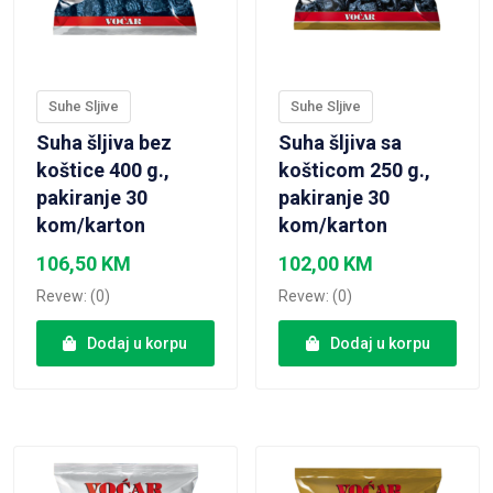
Suhe Sljive
Suhe Sljive
Suha šljiva bez
Suha šljiva sa
koštice 400 g.,
košticom 250 g.,
pakiranje 30
pakiranje 30
kom/karton
kom/karton
106,50
KM
102,00
KM
Revew: (0)
Revew: (0)
Dodaj u korpu
Dodaj u korpu
VIEW PRODUCT
VIEW PRODUCT