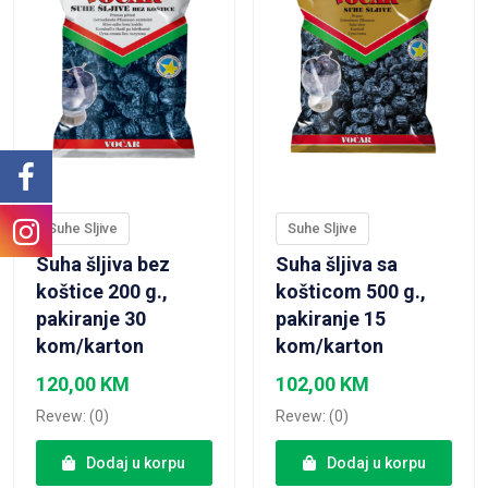
Suhe Sljive
Suhe Sljive
Suha šljiva bez
Suha šljiva sa
koštice 200 g.,
košticom 500 g.,
pakiranje 30
pakiranje 15
kom/karton
kom/karton
120,00
KM
102,00
KM
Revew: (0)
Revew: (0)
Dodaj u korpu
Dodaj u korpu