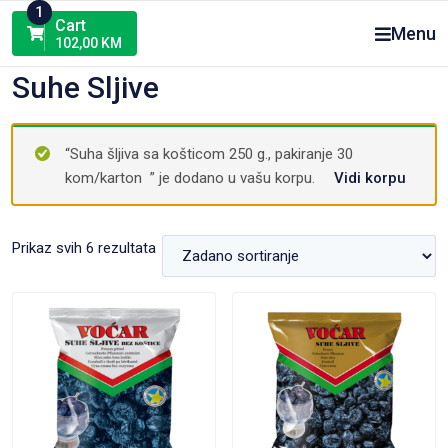
Skip
1
Cart
Menu
to
102,00
KM
content
Suhe Sljive
“Suha šljiva sa košticom 250 g., pakiranje 30
kom/karton ” je dodano u vašu korpu.
Vidi korpu
Prikaz svih 6 rezultata
VIEW PRODUCT
VIEW PRODUCT