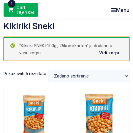
Skip
1
Cart
Menu
to
28,60
KM
content
Kikiriki Sneki
“Kikiriki SNEKI 100g., 26kom/karton” je dodano u
vašu korpu.
Vidi korpu
Prikaz svih 5 rezultata
VIEW PRODUCT
VIEW PRODUCT