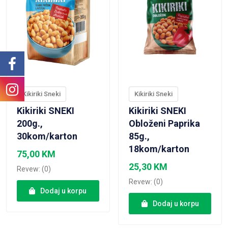
Kikiriki Sneki
Kikiriki Sneki
Kikiriki SNEKI
Kikiriki SNEKI
200g.,
Obloženi Paprika
30kom/karton
85g.,
18kom/karton
75,00
KM
25,30
KM
Revew: (0)
Revew: (0)
Dodaj u korpu
Dodaj u korpu