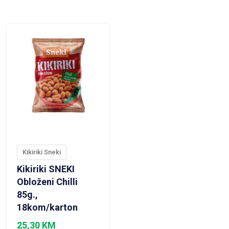
VIEW PRODUCT
Kikiriki Sneki
Kikiriki SNEKI
Obloženi Chilli
85g.,
18kom/karton
25,30
KM