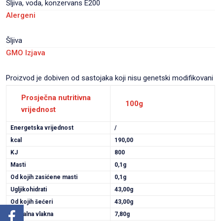
Šljiva, voda, konzervans E200
Alergeni
Šljiva
GMO Izjava
Proizvod je dobiven od sastojaka koji nisu genetski modifikovani
Prosječna nutritivna
100g
vrijednost
Energetska vrijednost
/
kcal
190,00
KJ
800
Masti
0,1g
Od kojih zasićene masti
0,1g
Ugljikohidrati
43,00g
Od kojih šećeri
43,00g
Dijetalna vlakna
7,80g