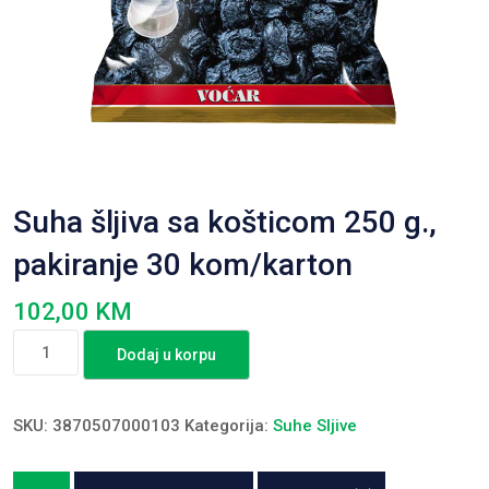
Suha šljiva sa košticom 250 g.,
pakiranje 30 kom/karton
102,00
KM
Suha
Dodaj u korpu
šljiva
sa
košticom
SKU:
3870507000103
Kategorija:
Suhe Sljive
250
g.,