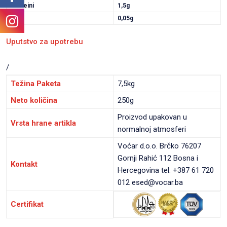
Proteini
1,5g
Sol
0,05g
Uputstvo za upotrebu
/
Težina Paketa
7,5kg
Neto količina
250g
Proizvod upakovan u
Vrsta hrane artikla
normalnoj atmosferi
Voćar d.o.o. Brčko 76207
Gornji Rahić 112 Bosna i
Kontakt
Hercegovina tel: +387 61 720
012 esed@vocar.ba
Certifikat