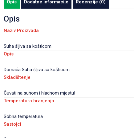
Opis
Dodatne informacije
Recenzije (0)
pakiranje
30
Opis
kom/karton
Naziv Proizvoda
količina
Suha šljiva sa košticom
Opis
Domaća Suha šljiva sa košticom
Skladištenje
Čuvati na suhom i hladnom mjestu!
Temperatura hranjenja
Sobna temperatura
Sastojci