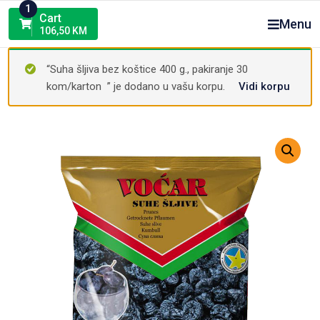
Skip
1
Cart
Menu
to
106,50
KM
content
“Suha šljiva bez koštice 400 g., pakiranje 30
kom/karton ” je dodano u vašu korpu.
Vidi korpu