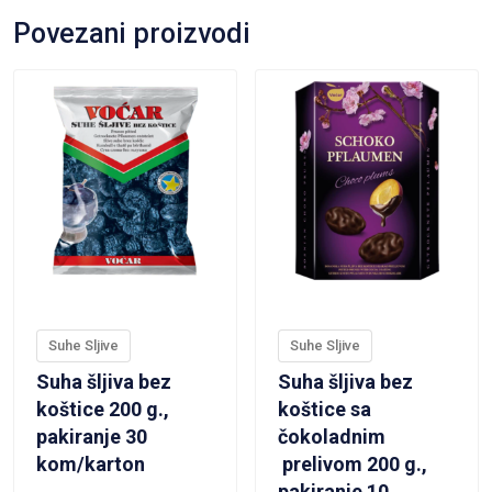
Povezani proizvodi
VIEW PRODUCT
VIEW PRODUCT
Suhe Sljive
Suhe Sljive
Suha šljiva bez
Suha šljiva bez
koštice 200 g.,
koštice sa
pakiranje 30
čokoladnim
kom/karton
prelivom 200 g.,
pakiranje 10