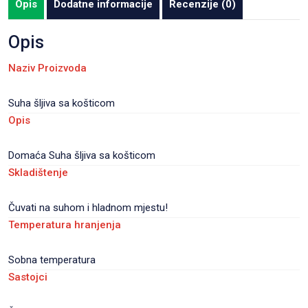
Opis
Dodatne informacije
Recenzije (0)
pakiranje
30
Opis
kom/karton
Naziv Proizvoda
količina
Suha šljiva sa košticom
Opis
Domaća Suha šljiva sa košticom
Skladištenje
Čuvati na suhom i hladnom mjestu!
Temperatura hranjenja
Sobna temperatura
Sastojci