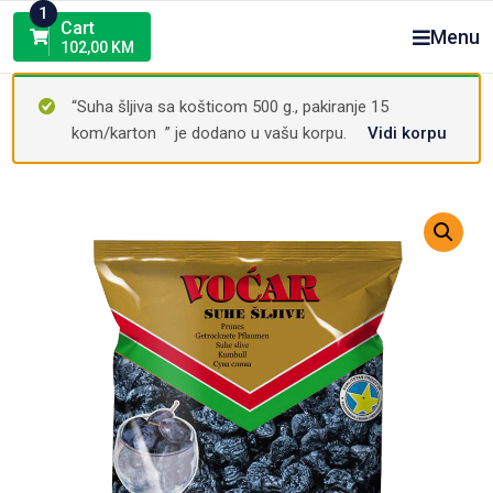
Skip
1
Cart
Menu
to
102,00
KM
content
“Suha šljiva sa košticom 500 g., pakiranje 15
kom/karton ” je dodano u vašu korpu.
Vidi korpu