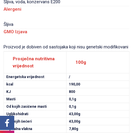
Šljiva, voda, konzervans E200
Alergeni
Šljiva
GMO Izjava
Proizvod je dobiven od sastojaka koji nisu genetski modifikovani
Prosječna nutritivna
100g
vrijednost
Energetska vrijednost
/
kcal
190,00
KJ
800
Masti
0,1g
Od kojih zasićene masti
0,1g
Ugljikohidrati
43,00g
Od kojih šećeri
43,00g
Dijetalna vlakna
7,80g