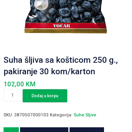
Suha šljiva sa košticom 250 g.,
pakiranje 30 kom/karton
102,00
KM
Suha
Dodaj u korpu
šljiva
sa
košticom
SKU:
3870507000103
Kategorija:
Suhe Sljive
250
g.,