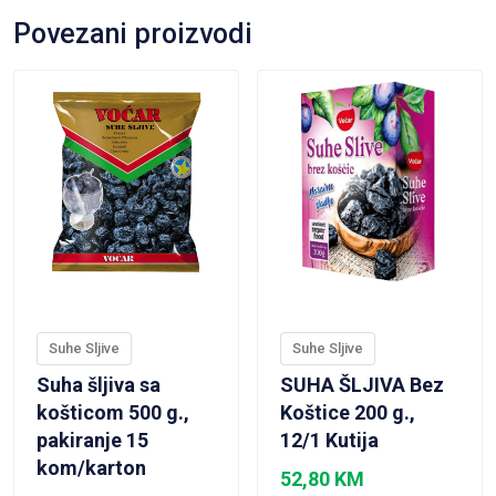
Povezani proizvodi
VIEW PRODUCT
VIEW PRODUCT
Suhe Sljive
Suhe Sljive
Suha šljiva sa
SUHA ŠLJIVA Bez
košticom 500 g.,
Koštice 200 g.,
pakiranje 15
12/1 Kutija
kom/karton
52,80
KM