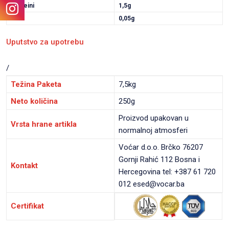
Proteini
1,5g
Sol
0,05g
Uputstvo za upotrebu
/
Težina Paketa
7,5kg
Neto količina
250g
Proizvod upakovan u
Vrsta hrane artikla
normalnoj atmosferi
Voćar d.o.o. Brčko 76207
Gornji Rahić 112 Bosna i
Kontakt
Hercegovina tel: +387 61 720
012 esed@vocar.ba
Certifikat