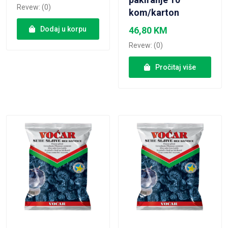
Revew: (0)
kom/karton
Dodaj u korpu
46,80
KM
Revew: (0)
Pročitaj više
VIEW PRODUCT
VIEW PRODUCT