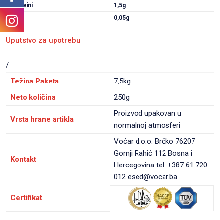
Proteini
1,5g
Sol
0,05g
Uputstvo za upotrebu
/
Težina Paketa
7,5kg
Neto količina
250g
Proizvod upakovan u
Vrsta hrane artikla
normalnoj atmosferi
Voćar d.o.o. Brčko 76207
Gornji Rahić 112 Bosna i
Kontakt
Hercegovina tel: +387 61 720
012 esed@vocar.ba
Certifikat