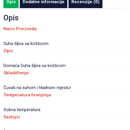
Opis
Dodatne informacije
Recenzije (0)
pakiranje
30
Opis
kom/karton
Naziv Proizvoda
količina
Suha šljiva sa košticom
Opis
Domaća Suha šljiva sa košticom
Skladištenje
Čuvati na suhom i hladnom mjestu!
Temperatura hranjenja
Sobna temperatura
Sastojci