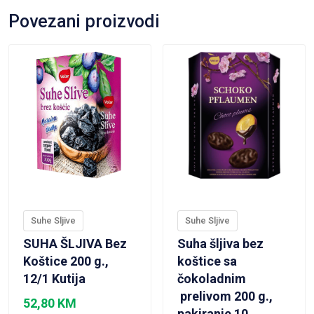
Povezani proizvodi
VIEW PRODUCT
VIEW PRODUCT
Suhe Sljive
Suhe Sljive
SUHA ŠLJIVA Bez
Suha šljiva bez
Koštice 200 g.,
koštice sa
12/1 Kutija
čokoladnim
prelivom 200 g.,
52,80
KM
pakiranje 10