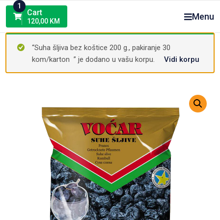
Skip
1
Cart
Menu
to
120,00
KM
content
“Suha šljiva bez koštice 200 g., pakiranje 30
kom/karton ” je dodano u vašu korpu.
Vidi korpu