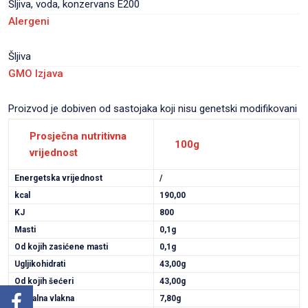
Šljiva, voda, konzervans E200
Alergeni
Šljiva
GMO Izjava
Proizvod je dobiven od sastojaka koji nisu genetski modifikovani
Prosječna nutritivna
100g
vrijednost
Energetska vrijednost
/
kcal
190,00
KJ
800
Masti
0,1g
Od kojih zasićene masti
0,1g
Ugljikohidrati
43,00g
Od kojih šećeri
43,00g
Dijetalna vlakna
7,80g