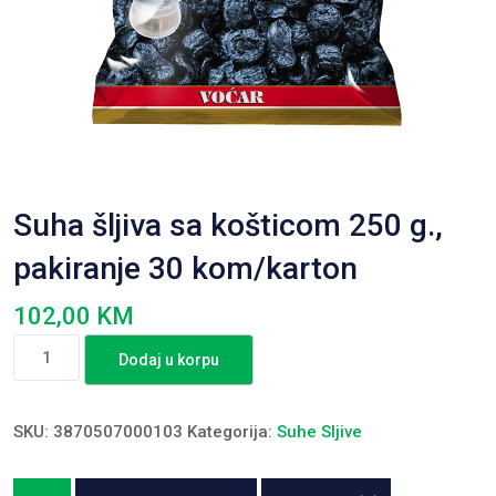
Suha šljiva sa košticom 250 g.,
pakiranje 30 kom/karton
102,00
KM
Suha
Dodaj u korpu
šljiva
sa
košticom
SKU:
3870507000103
Kategorija:
Suhe Sljive
250
g.,