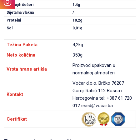
Od kojih šećeri
1,4g
Dijetalna vlakna
/
Proteini
10,2g
Sol
0,01g
Težina Paketa
4,2kg
Neto količina
350g
Proizvod upakovan u
Vrsta hrane artikla
normalnoj atmosferi
Voćar d.o.o. Brčko 76207
Gornji Rahić 112 Bosna i
Kontakt
Hercegovina tel: +387 61 720
012 esed@vocar.ba
Certifikat