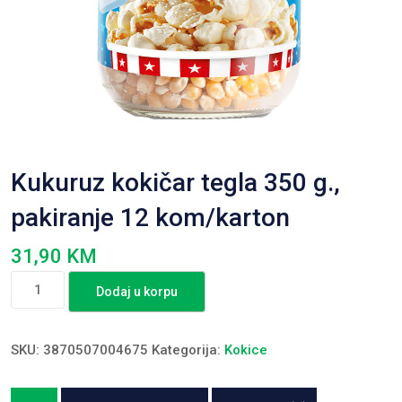
Kukuruz kokičar tegla 350 g.,
pakiranje 12 kom/karton
31,90
KM
Kukuruz
Dodaj u korpu
kokičar
tegla
350
SKU:
3870507004675
Kategorija:
Kokice
g.,
pakiranje