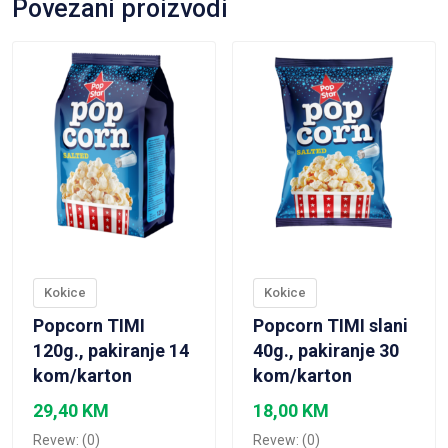
Povezani proizvodi
VIEW PRODUCT
VIEW PRODUCT
Kokice
Kokice
Popcorn TIMI
Popcorn TIMI slani
120g., pakiranje 14
40g., pakiranje 30
kom/karton
kom/karton
29,40
KM
18,00
KM
Revew: (0)
Revew: (0)