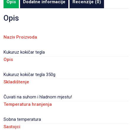
Opis
Dodatne informacije
Recenzije (0)
12
kom/karton
Opis
količina
Naziv Proizvoda
Kukuruz kokičar tegla
Opis
Kukuruz kokičar tegla 350g
Skladištenje
Čuvati na suhom i hladnom mjestu!
Temperatura hranjenja
Sobna temperatura
Sastojci