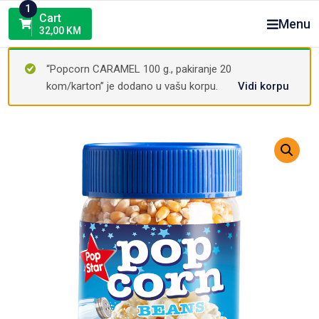
Skip
1
Cart
Menu
to
32,00
KM
content
“Popcorn CARAMEL 100 g., pakiranje 20
kom/karton” je dodano u vašu korpu.
Vidi korpu