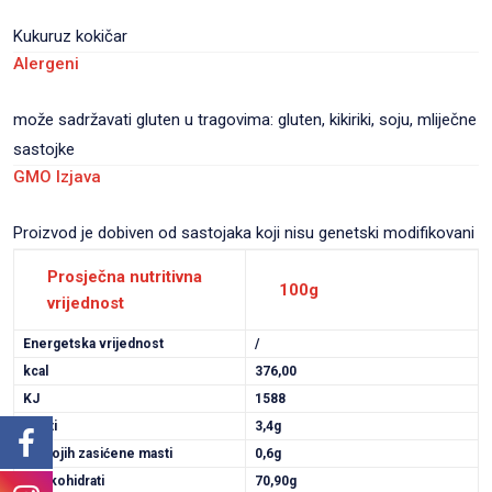
Kukuruz kokičar
Alergeni
može sadržavati gluten u tragovima: gluten, kikiriki, soju, mliječne
sastojke
GMO Izjava
Proizvod je dobiven od sastojaka koji nisu genetski modifikovani
Prosječna nutritivna
100g
vrijednost
Energetska vrijednost
/
kcal
376,00
KJ
1588
Masti
3,4g
Od kojih zasićene masti
0,6g
Ugljikohidrati
70,90g