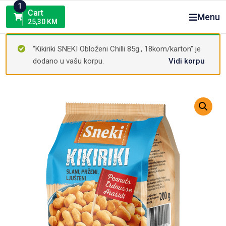
Skip
1
Cart
Menu
to
25,30
KM
content
“Kikiriki SNEKI Obloženi Chilli 85g., 18kom/karton” je
dodano u vašu korpu.
Vidi korpu