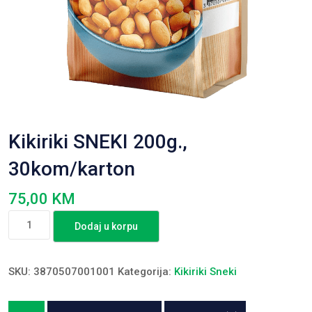
Kikiriki SNEKI 200g.,
30kom/karton
75,00
KM
Kikiriki
Dodaj u korpu
SNEKI
200g.,
30kom/karton
SKU:
3870507001001
Kategorija:
Kikiriki Sneki
količina