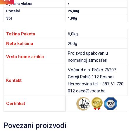
Dijetalna vlakna
/
Proteini
25,00g
Sol
1,98g
Težina Paketa
6,0kg
Neto količina
200g
Proizvod upakovan u
Vrsta hrane artikla
normalnoj atmosferi
Voćar d.o.o. Brčko 76207
Gornji Rahić 112 Bosna i
Kontakt
Hercegovina tel: +387 61 720
012 esed@vocar.ba
Certifikat
Povezani proizvodi
VIEW PRODUCT
VIEW PRODUCT