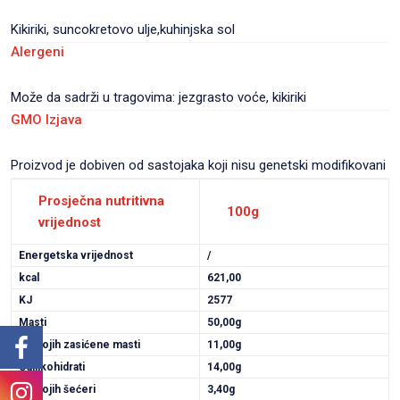
Kikiriki, suncokretovo ulje,kuhinjska sol
Alergeni
Može da sadrži u tragovima: jezgrasto voće, kikiriki
GMO Izjava
Proizvod je dobiven od sastojaka koji nisu genetski modifikovani
Prosječna nutritivna
100g
vrijednost
Energetska vrijednost
/
kcal
621,00
KJ
2577
Masti
50,00g
Od kojih zasićene masti
11,00g
Ugljikohidrati
14,00g
Od kojih šećeri
3,40g