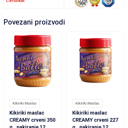
Certifikat
Povezani proizvodi
VIEW PRODUCT
VIEW PRODUCT
Kikiriki Maslac
Kikiriki Maslac
Kikiriki maslac
Kikiriki maslac
CREAMY crveni 350
CREAMY crveni 227
g., pakiranje 12
g., pakiranje 12