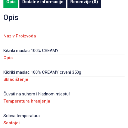
Opis
Dodatne informacije
Recenzije (0)
staklo
12/1
Opis
količina
Naziv Proizvoda
Kikiriki maslac 100% CREAMY
Opis
Kikiriki maslac 100% CREAMY crveni 350g
Skladištenje
Čuvati na suhom i hladnom mjestu!
Temperatura hranjenja
Sobna temperatura
Sastojci