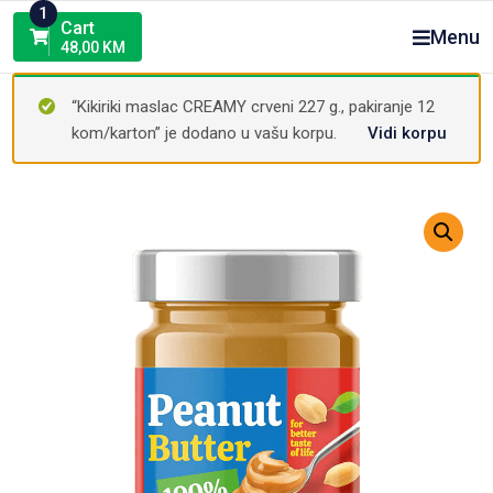
Skip
1
Cart
Menu
to
48,00
KM
content
“Kikiriki maslac CREAMY crveni 227 g., pakiranje 12
kom/karton” je dodano u vašu korpu.
Vidi korpu