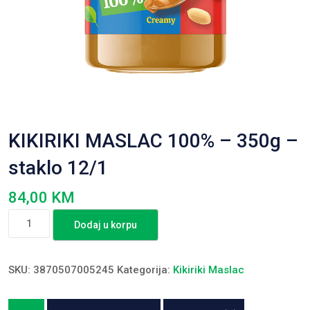
KIKIRIKI MASLAC 100% – 350g –
staklo 12/1
84,00
KM
KIKIRIKI
Dodaj u korpu
MASLAC
100%
-
SKU:
3870507005245
Kategorija:
Kikiriki Maslac
350g
-