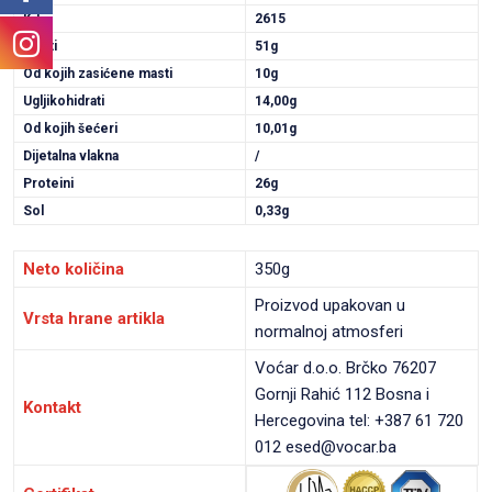
KJ
2615
Masti
51g
Od kojih zasićene masti
10g
Ugljikohidrati
14,00g
Od kojih šećeri
10,01g
Dijetalna vlakna
/
Proteini
26g
Sol
0,33g
Neto količina
350g
Proizvod upakovan u
Vrsta hrane artikla
normalnoj atmosferi
Voćar d.o.o. Brčko 76207
Gornji Rahić 112 Bosna i
Kontakt
Hercegovina tel: +387 61 720
012 esed@vocar.ba