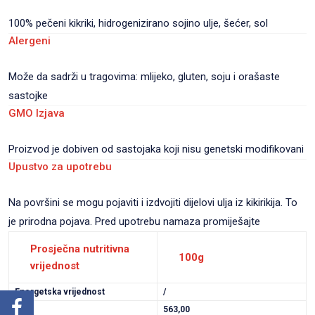
100% pečeni kikriki, hidrogenizirano sojino ulje, šećer, sol
Alergeni
Može da sadrži u tragovima: mlijeko, gluten, soju i orašaste
sastojke
GMO Izjava
Proizvod je dobiven od sastojaka koji nisu genetski modifikovani
Upustvo za upotrebu
Na površini se mogu pojaviti i izdvojiti dijelovi ulja iz kikirikija. To
je prirodna pojava. Pred upotrebu namaza promiješajte
Prosječna nutritivna
100g
vrijednost
Energetska vrijednost
/
kcal
563,00