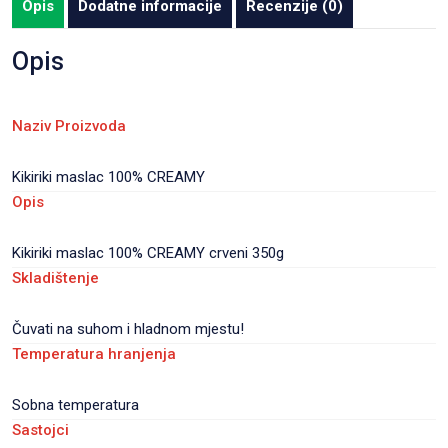
Opis
Dodatne informacije
Recenzije (0)
staklo
12/1
Opis
količina
Naziv Proizvoda
Kikiriki maslac 100% CREAMY
Opis
Kikiriki maslac 100% CREAMY crveni 350g
Skladištenje
Čuvati na suhom i hladnom mjestu!
Temperatura hranjenja
Sobna temperatura
Sastojci