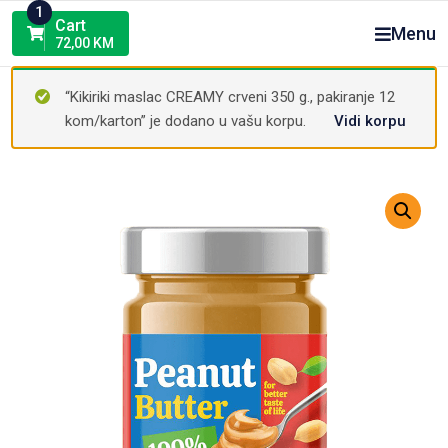
Skip
1
Cart
Menu
to
72,00
KM
content
“Kikiriki maslac CREAMY crveni 350 g., pakiranje 12
kom/karton” je dodano u vašu korpu.
Vidi korpu