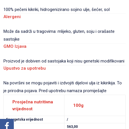
100% pečeni kikriki, hidrogenizirano sojino ulje, šećer, sol
Alergeni
Može da sadrži u tragovima: mlijeko, gluten, soju i orašaste
sastojke
GMO Izjava
Proizvod je dobiven od sastojaka koji nisu genetski modifikovani
Upustvo za upotrebu
Na površini se mogu pojaviti i izdvojiti dijelovi ulja iz kikirikija. To
je prirodna pojava. Pred upotrebu namaza promiješajte
Prosječna nutritivna
100g
vrijednost
Energetska vrijednost
/
kcal
563,00