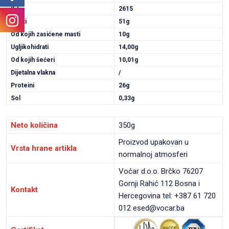
KJ
2615
Masti
51g
Od kojih zasićene masti
10g
Ugljikohidrati
14,00g
Od kojih šećeri
10,01g
Dijetalna vlakna
/
Proteini
26g
Sol
0,33g
Neto količina
350g
Proizvod upakovan u
Vrsta hrane artikla
normalnoj atmosferi
Voćar d.o.o. Brčko 76207
Gornji Rahić 112 Bosna i
Kontakt
Hercegovina tel: +387 61 720
012 esed@vocar.ba