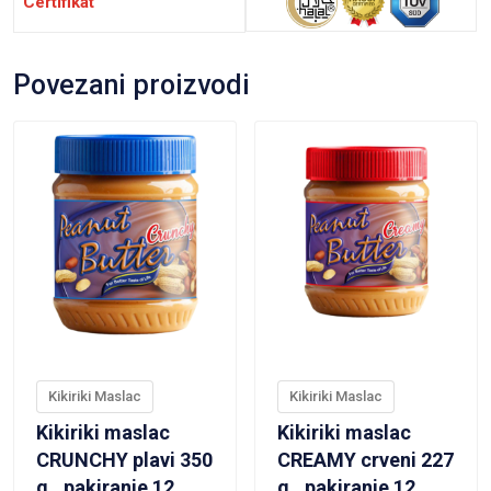
Certifikat
Povezani proizvodi
VIEW PRODUCT
VIEW PRODUCT
Kikiriki Maslac
Kikiriki Maslac
Kikiriki maslac
Kikiriki maslac
CRUNCHY plavi 350
CREAMY crveni 227
g., pakiranje 12
g., pakiranje 12