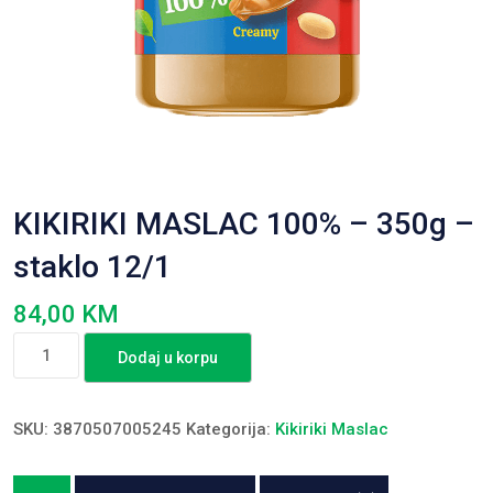
KIKIRIKI MASLAC 100% – 350g –
staklo 12/1
84,00
KM
KIKIRIKI
Dodaj u korpu
MASLAC
100%
-
SKU:
3870507005245
Kategorija:
Kikiriki Maslac
350g
-