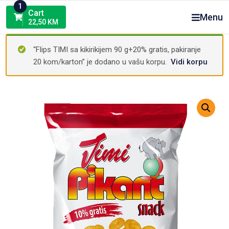
Skip
1
Cart
Menu
to
22,50
KM
content
“Flips TIMI sa kikirikijem 90 g+20% gratis, pakiranje
20 kom/karton” je dodano u vašu korpu.
Vidi korpu