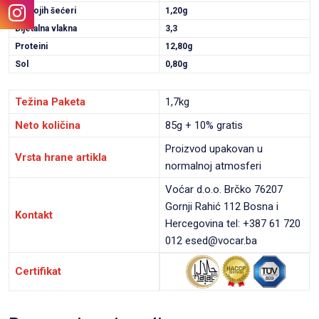
Od kojih šećeri
1,20g
Dijetalna vlakna
3,3
Proteini
12,80g
Sol
0,80g
Težina Paketa
1,7kg
Neto količina
85g + 10% gratis
Proizvod upakovan u
Vrsta hrane artikla
normalnoj atmosferi
Voćar d.o.o. Brčko 76207
Gornji Rahić 112 Bosna i
Kontakt
Hercegovina tel: +387 61 720
012 esed@vocar.ba
Certifikat