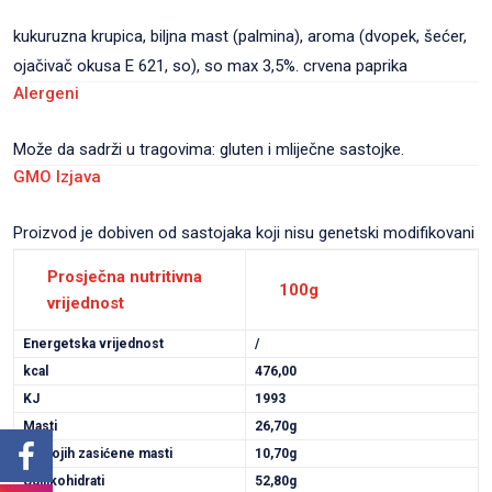
kukuruzna krupica, biljna mast (palmina), aroma (dvopek, šećer,
ojačivač okusa E 621, so), so max 3,5%. crvena paprika
Alergeni
Može da sadrži u tragovima: gluten i mliječne sastojke.
GMO Izjava
Proizvod je dobiven od sastojaka koji nisu genetski modifikovani
Prosječna nutritivna
100g
vrijednost
Energetska vrijednost
/
kcal
476,00
KJ
1993
Masti
26,70g
Od kojih zasićene masti
10,70g
Ugljikohidrati
52,80g