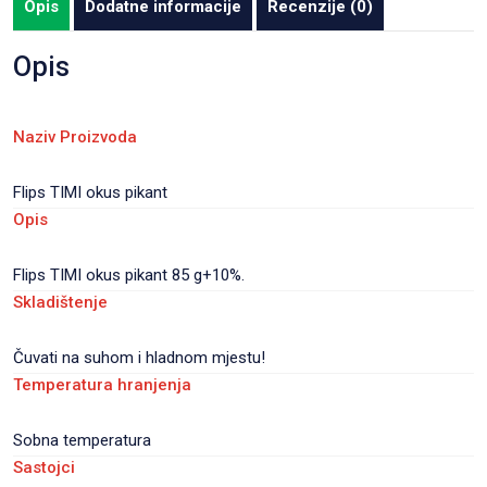
Opis
Dodatne informacije
Recenzije (0)
pakiranje
20
Opis
kom/karton
količina
Naziv Proizvoda
Flips TIMI okus pikant
Opis
Flips TIMI okus pikant 85 g+10%.
Skladištenje
Čuvati na suhom i hladnom mjestu!
Temperatura hranjenja
Sobna temperatura
Sastojci