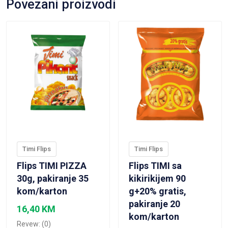
Povezani proizvodi
VIEW PRODUCT
VIEW PRODUCT
Timi Flips
Timi Flips
Flips TIMI PIZZA
Flips TIMI sa
30g, pakiranje 35
kikirikijem 90
kom/karton
g+20% gratis,
pakiranje 20
16,40
KM
kom/karton
Revew: (0)