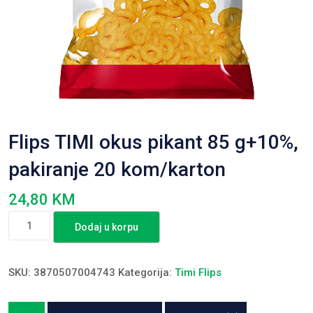
Flips TIMI okus pikant 85 g+10%,
pakiranje 20 kom/karton
24,80
KM
Flips
Dodaj u korpu
TIMI
okus
pikant
SKU:
3870507004743
Kategorija:
Timi Flips
85
g+10%,