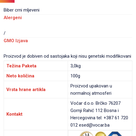
Biber crni mljeveni
Alergeni
/
GMO Izjava
Proizvod je dobiven od sastojaka koji nisu genetski modifikovani
Težina Paketa
3,0kg
Neto količina
100g
Proizvod upakovan u
Vrsta hrane artikla
normalnoj atmosferi
Voćar d.o.o. Brčko 76207
Gornji Rahić 112 Bosna i
Kontakt
Hercegovina tel: +387 61 720
012 esed@vocar.ba