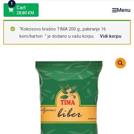
Skip
1
Cart
Menu
to
28,80
KM
content
“Kokosovo brašno TIMA 200 g., pakiranje 16
kom/karton ” je dodano u vašu korpu.
Vidi korpu