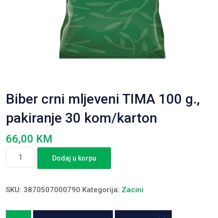
Biber crni mljeveni TIMA 100 g.,
pakiranje 30 kom/karton
66,00
KM
Biber
Dodaj u korpu
crni
mljeveni
TIMA
SKU:
3870507000790
Kategorija:
Zacini
100
g.,