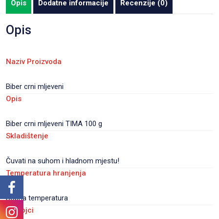
Opis
Dodatne informacije
Recenzije (0)
pakiranje
30
Opis
kom/karton
količina
Naziv Proizvoda
Biber crni mljeveni
Opis
Biber crni mljeveni TIMA 100 g
Skladištenje
Čuvati na suhom i hladnom mjestu!
Temperatura hranjenja
Sobna temperatura
Sastojci