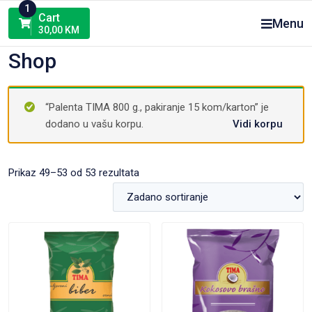
Skip
1
Cart
Menu
to
30,00
KM
content
Shop
“Palenta TIMA 800 g., pakiranje 15 kom/karton” je
dodano u vašu korpu.
Vidi korpu
Prikaz 49–53 od 53 rezultata
VIEW PRODUCT
VIEW PRODUCT