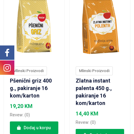
Mlinski Proizvodi
Mlinski Proizvodi
Pšenični griz 400
Zlatna instant
g., pakiranje 16
palenta 450 g.,
kom/karton
pakiranje 16
kom/karton
19,20
KM
14,40
KM
Revew: (0)
Revew: (0)
Dodaj u korpu