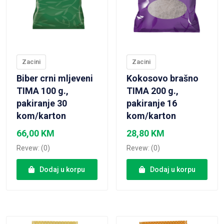
Zacini
Zacini
Biber crni mljeveni
Kokosovo brašno
TIMA 100 g.,
TIMA 200 g.,
pakiranje 30
pakiranje 16
kom/karton
kom/karton
66,00
KM
28,80
KM
Revew: (0)
Revew: (0)
Dodaj u korpu
Dodaj u korpu
VIEW PRODUCT
VIEW PRODUCT