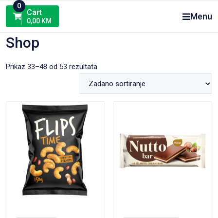
Skip
0
Cart
Menu
to
0,00
KM
content
Shop
Prikaz 33–48 od 53 rezultata
VIEW PRODUCT
VIEW PRODUCT