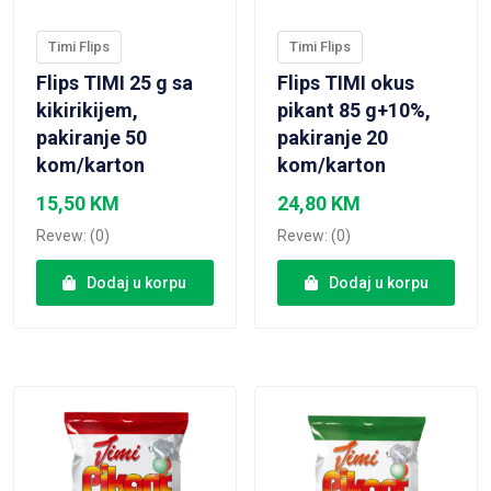
Timi Flips
Timi Flips
Flips TIMI 25 g sa
Flips TIMI okus
kikirikijem,
pikant 85 g+10%,
pakiranje 50
pakiranje 20
kom/karton
kom/karton
15,50
KM
24,80
KM
Revew: (0)
Revew: (0)
Dodaj u korpu
Dodaj u korpu
VIEW PRODUCT
VIEW PRODUCT