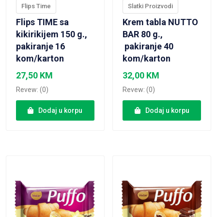
Flips Time
Slatki Proizvodi
Flips TIME sa
Krem tabla NUTTO
kikirikijem 150 g.,
BAR 80 g.,
pakiranje 16
pakiranje 40
kom/karton
kom/karton
27,50
KM
32,00
KM
Revew: (0)
Revew: (0)
Dodaj u korpu
Dodaj u korpu
VIEW PRODUCT
VIEW PRODUCT