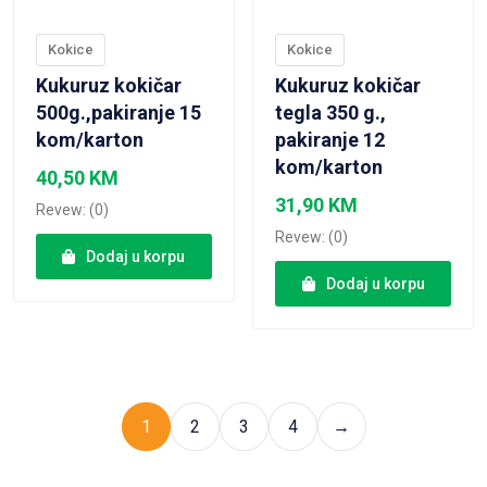
Kokice
Kokice
Kukuruz kokičar
Kukuruz kokičar
500g.,pakiranje 15
tegla 350 g.,
kom/karton
pakiranje 12
kom/karton
40,50
KM
31,90
KM
Revew: (0)
Revew: (0)
Dodaj u korpu
Dodaj u korpu
1
2
3
4
→