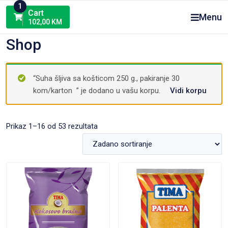
Skip
1
Cart
Menu
to
102,00
KM
content
Shop
“Suha šljiva sa košticom 250 g., pakiranje 30
kom/karton ” je dodano u vašu korpu.
Vidi korpu
Prikaz 1–16 od 53 rezultata
VIEW PRODUCT
VIEW PRODUCT