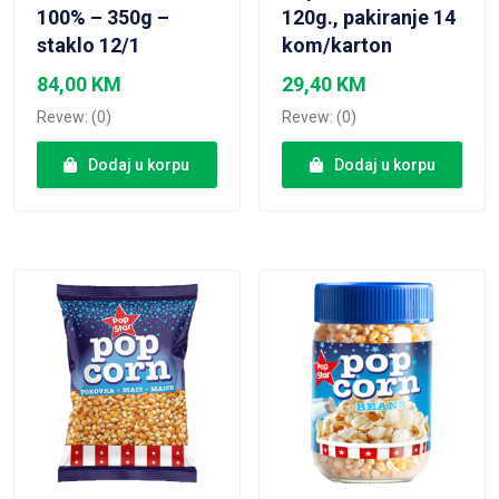
100% – 350g –
120g., pakiranje 14
staklo 12/1
kom/karton
84,00
KM
29,40
KM
Revew: (0)
Revew: (0)
Dodaj u korpu
Dodaj u korpu
VIEW PRODUCT
VIEW PRODUCT