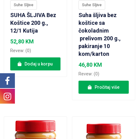
Suhe Sljive
Suhe Sljive
SUHA ŠLJIVA Bez
Suha šljiva bez
Koštice 200 g.,
koštice sa
12/1 Kutija
čokoladnim
prelivom 200 g.,
52,80
KM
pakiranje 10
Revew: (0)
kom/karton
Dodaj u korpu
46,80
KM
Revew: (0)
Pročitaj više
VIEW PRODUCT
VIEW PRODUCT