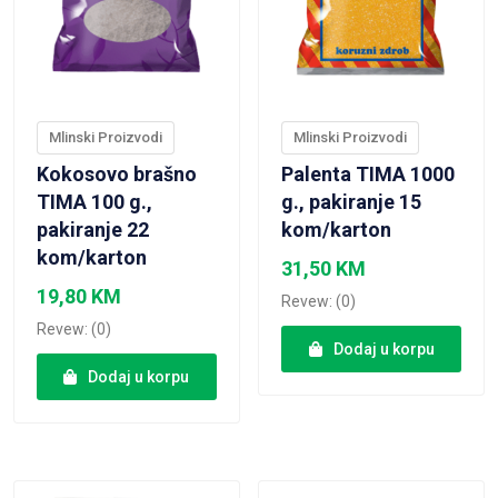
Mlinski Proizvodi
Mlinski Proizvodi
Kokosovo brašno
Palenta TIMA 1000
TIMA 100 g.,
g., pakiranje 15
pakiranje 22
kom/karton
kom/karton
31,50
KM
19,80
KM
Revew: (0)
Revew: (0)
Dodaj u korpu
Dodaj u korpu
VIEW PRODUCT
VIEW PRODUCT